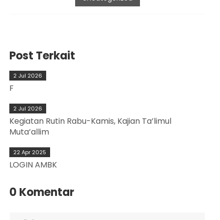
Post Terkait
2 Jul 2026
F
2 Jul 2026
Kegiatan Rutin Rabu-Kamis, Kajian Ta’limul
Muta’allim
22 Apr 2025
LOGIN AMBK
0 Komentar