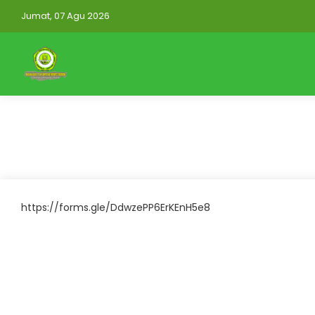
Jumat, 07 Agu 2026
https://mtsnuruttauhidwonorejo.elearning.id/auth
Mitra Aplikasi
https://forms.gle/DdwzePP6ErKEnH5e8