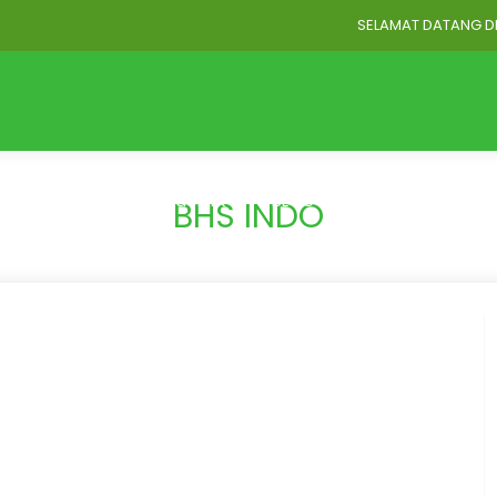
SELAMAT DATANG DI WEB
Home
Profil
Akademik
BLOG STRUKTUR
BLOG GU
BHS INDO