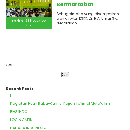
Bermartabat
Sebagaimana yang disampaikan
oleh direktur KSKK, Dr. H.A. Umar Sw,
Terbit
: 28 November
“Madrasah
2021
hebat adalah madrasah yang
dapat mengembangkan seluruh
potensi siswa secara optimal dan..
Cari
Cari
Recent Posts
F
Kegiatan Rutin Rabu-Kamis, Kajian Ta’limul Muta’allim
BHS INDO
LOGIN AMBK
BAHASA INDONESIA