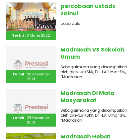
percobaan ustadz
zainul
coba dulu
Terbit
: 8 Maret 2022
Madrasah VS Sekolah
Umum
Sebagaimana yang disampaikan
oleh direktur KSKK, Dr. H.A. Umar Sw,
Terbit
: 28 November
“Madrasah
2021
hebat adalah madrasah yang
dapat mengembangkan seluruh
potensi siswa secara optimal dan..
Madrasah DI Mata
Masyarakat
Sebagaimana yang disampaikan
oleh direktur KSKK, Dr. H.A. Umar Sw,
Terbit
: 28 November
“Madrasah
2021
hebat adalah madrasah yang
dapat mengembangkan seluruh
potensi siswa secara optimal dan..
Madrasah Hebat