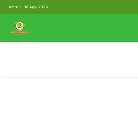
Kamis, 06 Agu 2026
https://mtsnuruttauhidwonorejo.elearning.id/auth
Mitra Aplikasi