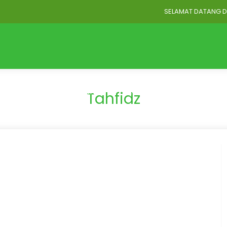
SELAMAT DATANG DI WE
Home
Profil
Akademik
BLOG STRUKTUR
BLOG GU
Tahfidz