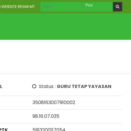
EBSITE RESMI MTS NURUT TAUHID WONOREJO
RU
AKREDITASI
Galeri
Aplikasi Digital
L
Status :
GURU TETAP YAYASAN
3508163007910002
98.16.07.035
PTK
5913200117054