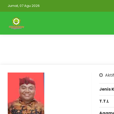
Jumat, 07 Agu 2026
https://mtsnuruttauhidwonorejo.elearning.id/auth
Mitra Aplikasi
Aktif
Jenis 
T.T.L
Agam