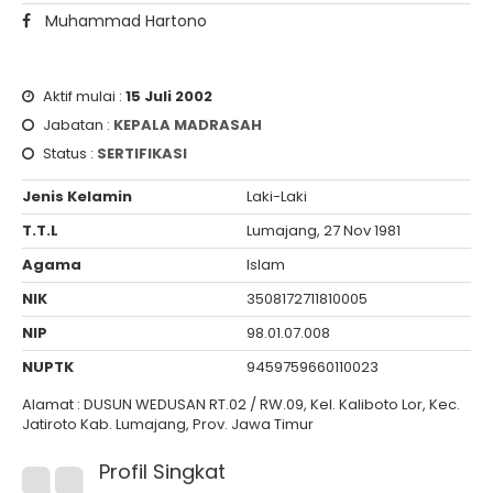
Muhammad Hartono
Aktif mulai :
15 Juli 2002
Jabatan :
KEPALA MADRASAH
Status :
SERTIFIKASI
Jenis Kelamin
Laki-Laki
T.T.L
Lumajang, 27 Nov 1981
Agama
Islam
NIK
3508172711810005
NIP
98.01.07.008
NUPTK
9459759660110023
Alamat : DUSUN WEDUSAN RT.02 / RW.09, Kel. Kaliboto Lor, Kec.
Jatiroto Kab. Lumajang, Prov. Jawa Timur
Profil Singkat