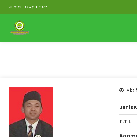
Jumat, 07 Agu 2026
https://mtsnuruttauhidwonorejo.elearning.id/auth
Mitra Aplikasi
Aktif
Jenis 
T.T.L
Agam