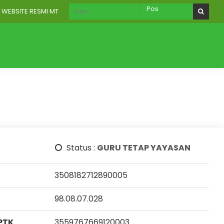
BSITE RESMI MTS NURUT TAUHID WONOREJO
RU
AKREDITASI
Galeri
Aplikasi Digital
Status :
GURU TETAP YAYASAN
3508182712890005
98.08.07.028
PTK
3559767669120003