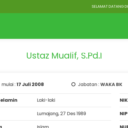
SELAMAT DATANG DI WE
Home
Profil
Akademik
BLOG STRUKTUR
BLOG GU
Ustaz Mualif, S.Pd.I
 mulai :
17 Juli 2008
Jabatan :
WAKA BK
Kelamin
Laki-laki
NIK
Lumajang, 27 Des 1989
NIP
a
Islam
NU