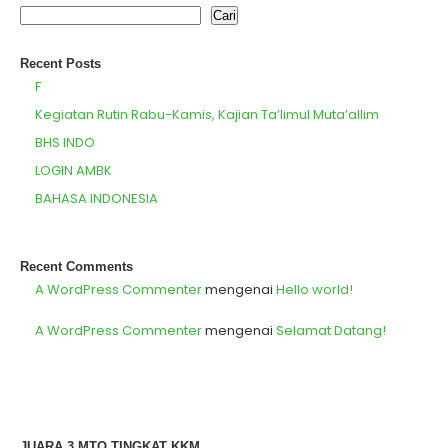
Cari
Recent Posts
F
Kegiatan Rutin Rabu-Kamis, Kajian Ta’limul Muta’allim
BHS INDO
LOGIN AMBK
BAHASA INDONESIA
Recent Comments
A WordPress Commenter
mengenai
Hello world!
A WordPress Commenter
mengenai
Selamat Datang!
JUARA 3 MTQ TINGKAT KKM