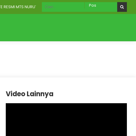
SMI MTS NURUT TAUHID WONOREJO
RU
AKREDITASI
Galeri
Aplikasi Digital
Video Lainnya