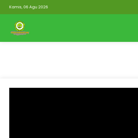
Kamis, 06 Agu 2026
https://mtsnuruttauhidwonorejo.elearning.id/auth
Mitra Aplikasi