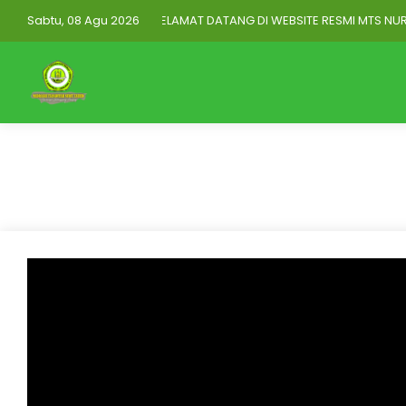
Sabtu, 08 Agu 2026
SELAMAT DATANG DI WEBSITE RESMI MTS NURUT
https://mtsnuruttauhidwonorejo.elearning.id/auth
Mitra Aplikasi